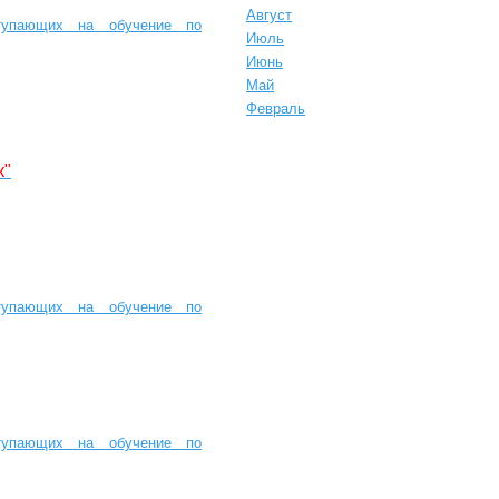
Август
тупающих на обучение по
Июль
Июнь
Май
Февраль
к"
тупающих на обучение по
тупающих на обучение по