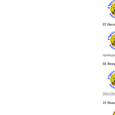
07 Июл
провод
02 Фев
2021/20
15 Янва