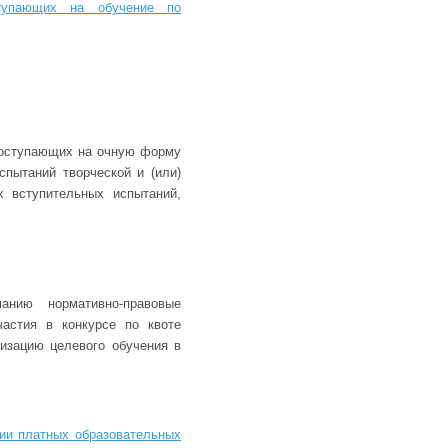
тупающих на обучение по
поступающих на очную форму
спытаний творческой и (или)
х вступительных испытаний,
нию нормативно-правовые
астия в конкурсе по квоте
низацию целевого обучения в
ии платных образовательных