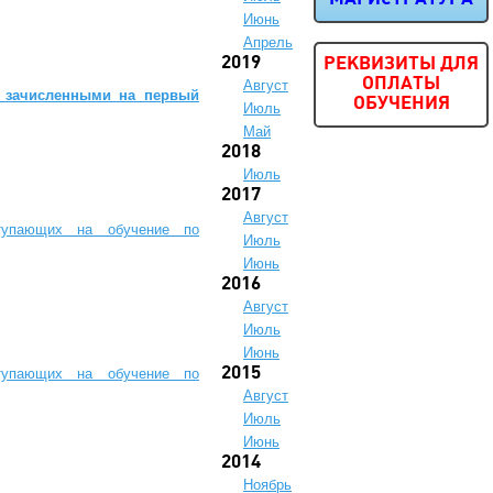
Июнь
Апрель
2019
РЕКВИЗИТЫ ДЛЯ
ОПЛАТЫ
Август
, зачисленными на первый
ОБУЧЕНИЯ
Июль
Май
2018
Июль
2017
Август
тупающих на обучение по
Июль
Июнь
2016
Август
Июль
Июнь
тупающих на обучение по
2015
Август
Июль
Июнь
2014
Ноябрь