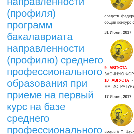
направленности
(профиля)
средств федер
программ
общий конкурс с
31 Июля, 2017
бакалавриата
направленности
(профилю) среднего
9 АВГУСТА
- с
профессионального
ЗАОЧНУЮ ФОР
образования при
10 АВГУСТА
- 
МАГИСТРАТУРУ
приеме на первый
17 Июля, 2017
курс на базе
среднего
профессионального
имени А.П. Чех